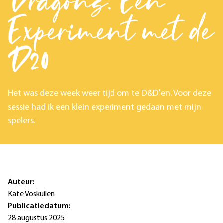
Dragons: Een
Experiment met de
D20
Het was deze week weer tijd om te D&D'en. Voor deze
sessie had ik een klein experiment gedaan met mijn
spelers.
Auteur:
Kate Voskuilen
Publicatiedatum:
28 augustus 2025