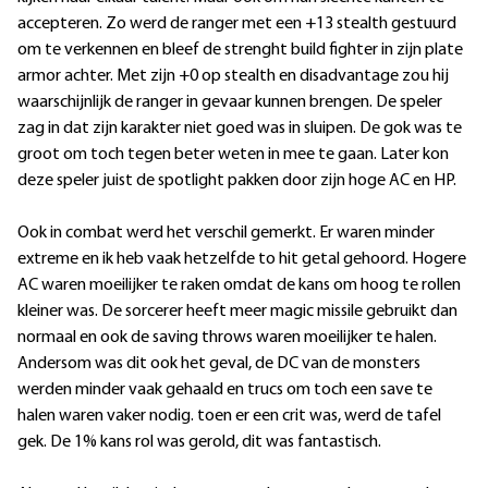
accepteren. Zo werd de ranger met een +13 stealth gestuurd
om te verkennen en bleef de strenght build fighter in zijn plate
armor achter. Met zijn +0 op stealth en disadvantage zou hij
waarschijnlijk de ranger in gevaar kunnen brengen. De speler
zag in dat zijn karakter niet goed was in sluipen. De gok was te
groot om toch tegen beter weten in mee te gaan. Later kon
deze speler juist de spotlight pakken door zijn hoge AC en HP.
Ook in combat werd het verschil gemerkt. Er waren minder
extreme en ik heb vaak hetzelfde to hit getal gehoord. Hogere
AC waren moeilijker te raken omdat de kans om hoog te rollen
kleiner was. De sorcerer heeft meer magic missile gebruikt dan
normaal en ook de saving throws waren moeilijker te halen.
Andersom was dit ook het geval, de DC van de monsters
werden minder vaak gehaald en trucs om toch een save te
halen waren vaker nodig. toen er een crit was, werd de tafel
gek. De 1% kans rol was gerold, dit was fantastisch.