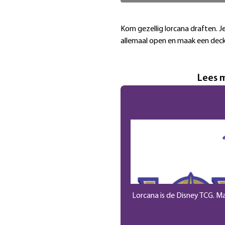
Extra informatie
Kom gezellig lorcana draften. Je
allemaal open en maak een deck 
Lees 
Lorcana is de Disney TCG. M