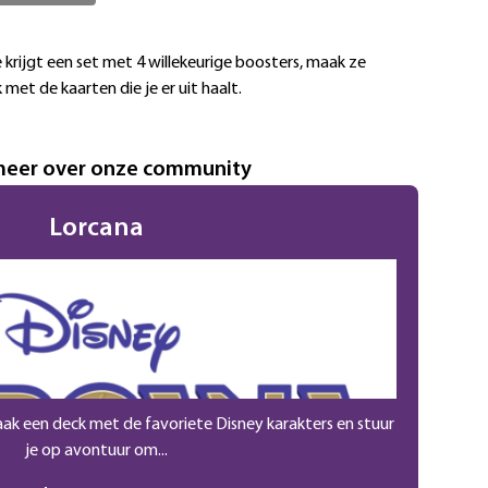
 krijgt een set met 4 willekeurige boosters, maak ze
met de kaarten die je er uit haalt.
meer over onze community
Lorcana
aak een deck met de favoriete Disney karakters en stuur
je op avontuur om...