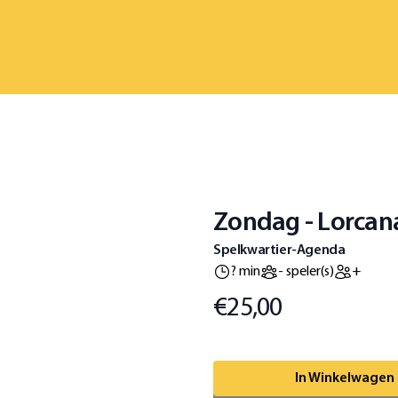
Zondag - Lorcan
Spelkwartier-Agenda
? min
- speler(s)
+
€25,00
Prijs
Omschrijving
In Winkelwagen