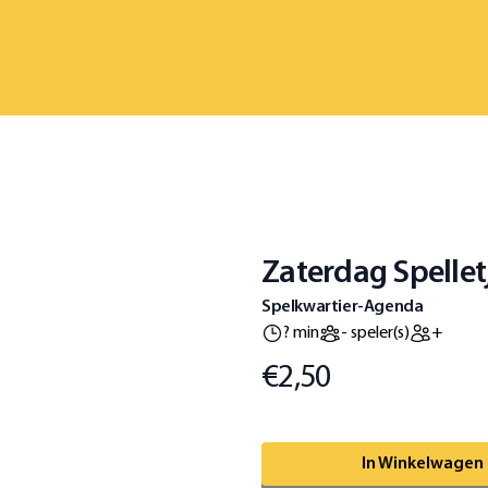
Zaterdag Spelletj
Spelkwartier-Agenda
? min
- speler(s)
+
€2,50
Prijs
Omschrijving
In Winkelwagen