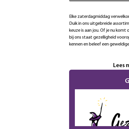
Extra informatie
Elke zaterdagmiddag verwelkomen
Duik in ons uitgebreide assorti
keuze is aan jou. Of je nu komt 
bij ons staat gezelligheid voor
kennen en beleef een geweldige 
Lees 
G