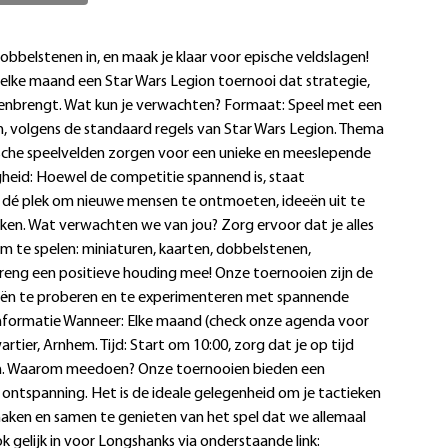
 dobbelstenen in, en maak je klaar voor epische veldslagen!
 elke maand een Star Wars Legion toernooi dat strategie,
menbrengt. Wat kun je verwachten? Formaat: Speel met een
, volgens de standaard regels van Star Wars Legion. Thema
sche speelvelden zorgen voor een unieke en meeslepende
gheid: Hoewel de competitie spannend is, staat
 is dé plek om nieuwe mensen te ontmoeten, ideeën uit te
ken. Wat verwachten we van jou? Zorg ervoor dat je alles
 te spelen: miniaturen, kaarten, dobbelstenen,
eng een positieve houding mee! Onze toernooien zijn de
ieën te proberen en te experimenteren met spannende
 informatie Wanneer: Elke maand (check onze agenda voor
tier, Arnhem. Tijd: Start om 10:00, zorg dat je op tijd
len. Waarom meedoen? Onze toernooien bieden een
ontspanning. Het is de ideale gelegenheid om je tactieken
maken en samen te genieten van het spel dat we allemaal
ok gelijk in voor Longshanks via onderstaande link: