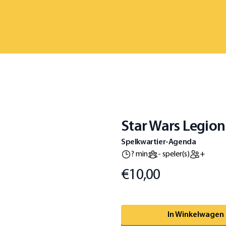
Star Wars Legio
Spelkwartier-Agenda
? min
- speler(s)
+
€10,00
Prijs
Omschrijving
In Winkelwagen