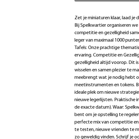
Extra informatie
Zet je miniaturen klaar, laad je
Bij Spelkwartier organiseren we
competitie en gezelligheid sa
leger van maximaal 1000 punten
Tafels: Onze prachtige themati
ervaring. Competitie en Gezelli
gezelligheid altijd voorop. Dit
wisselen en samen plezier te ma
meebrengt wat je nodig hebt om
meetinstrumenten en tokens. Br
ideale plek om nieuwe strateg
nieuwe legerlijsten. Praktische
de exacte datum). Waar: Spelkwar
bent om je opstelling te rege
perfecte mix van competitie en 
te testen, nieuwe vrienden te 
zo geweldig vinden. Schrijf je o