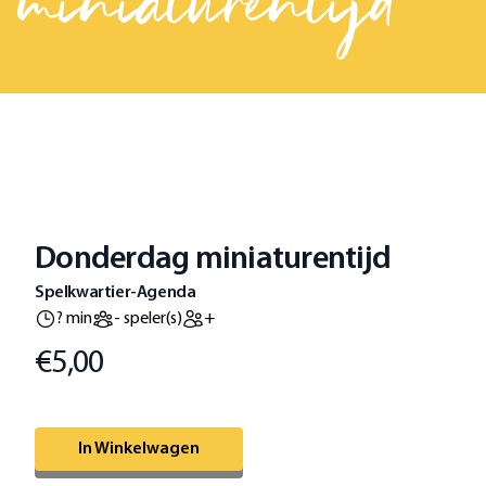
miniaturentijd
Donderdag miniaturentijd
Spelkwartier-Agenda
? min
- speler(s)
+
€5,00
Prijs
Omschrijving
In Winkelwagen