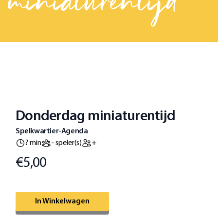
miniaturentijd
Donderdag miniaturentijd
Spelkwartier-Agenda
? min
- speler(s)
+
€5,00
Prijs
Omschrijving
In Winkelwagen