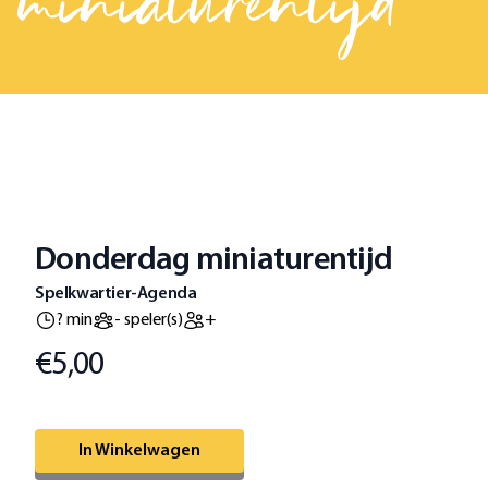
miniaturentijd
Donderdag miniaturentijd
Spelkwartier-Agenda
? min
- speler(s)
+
€5,00
Prijs
Omschrijving
In Winkelwagen