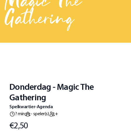
Magic The
Gathering
Donderdag - Magic The
Gathering
Spelkwartier-Agenda
? min
- speler(s)
+
€2,50
Prijs