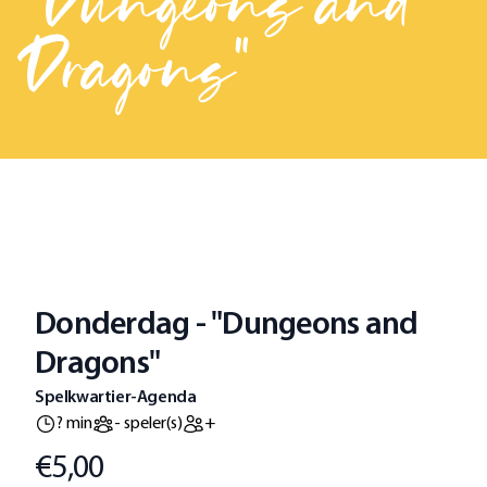
"Dungeons and
Dragons"
Donderdag - "Dungeons and
Dragons"
Spelkwartier-Agenda
? min
- speler(s)
+
€5,00
Prijs