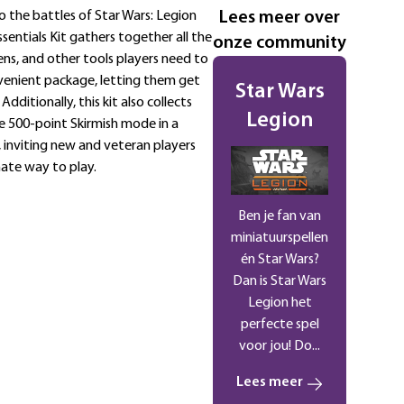
o the battles of Star Wars: Legion
Lees meer over
Essentials Kit gathers together all the
onze community
ens, and other tools players need to
venient package, letting them get
Star Wars
Additionally, this kit also collects
Legion
he 500-point Skirmish mode in a
, inviting new and veteran players
rnate way to play.
Ben je fan van
miniatuurspellen
én Star Wars?
Dan is Star Wars
Legion het
perfecte spel
voor jou! Do...
Lees meer