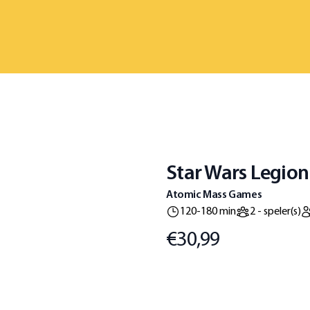
Star Wars Legion:
Atomic Mass Games
120-180 min
2 - speler(s)
€30,99
Prijs
Omschrijving