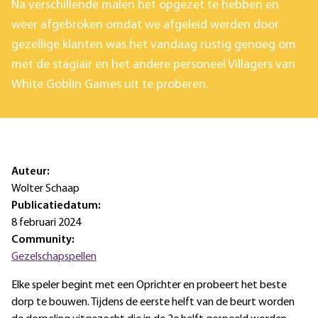
Na verschillende malen het opgezet te hebben en
weer afgebroken omdat we afgeleid werden door
gezellige klanten was het vandaag rustig genoeg om
met de stagiair en het andere personeel Villagers van
White Goblin Games uit te proberen.
Auteur:
Wolter Schaap
Publicatiedatum:
8 februari 2024
Community:
Gezelschapspellen
Elke speler begint met een Oprichter en probeert het beste
dorp te bouwen. Tijdens de eerste helft van de beurt worden