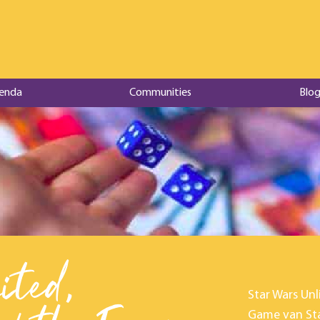
enda
Communities
Blog
ted,
Star Wars Unl
Game van Star