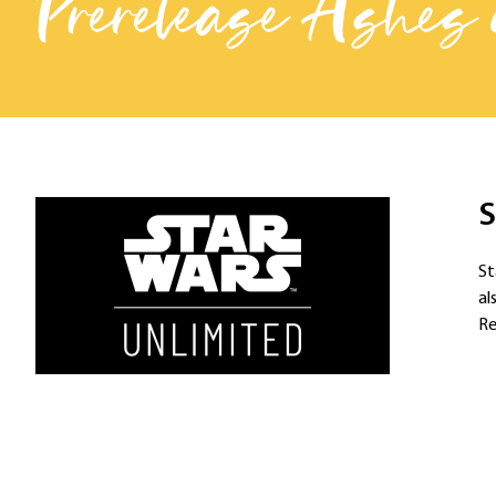
Prerelease Ashes 
S
St
al
Re