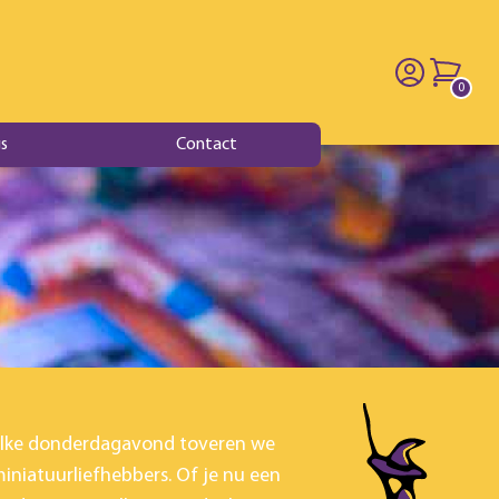
0
producten
s
Contact
 Elke donderdagavond toveren we
iniatuurliefhebbers. Of je nu een