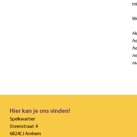
mi
We
He
he
he
ne
ra
Hier kan je ons vinden!
Spelkwartier
Steenstraat 4
6824CJ Arnhem