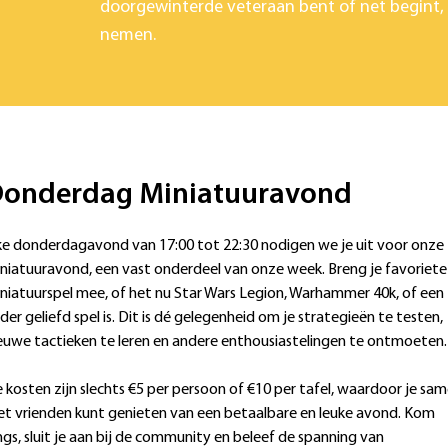
doorgewinterde veteraan bent of net begint,
nemen.
onderdag Miniatuuravond
ke donderdagavond van 17:00 tot 22:30 nodigen we je uit voor onze
niatuuravond, een vast onderdeel van onze week. Breng je favoriete
niatuurspel mee, of het nu Star Wars Legion, Warhammer 40k, of een
der geliefd spel is. Dit is dé gelegenheid om je strategieën te testen,
euwe tactieken te leren en andere enthousiastelingen te ontmoeten.
 kosten zijn slechts €5 per persoon of €10 per tafel, waardoor je sa
t vrienden kunt genieten van een betaalbare en leuke avond. Kom
ngs, sluit je aan bij de community en beleef de spanning van