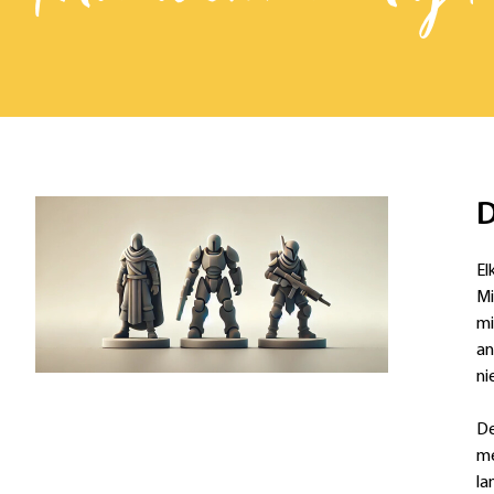
D
El
Mi
mi
an
ni
De
me
la